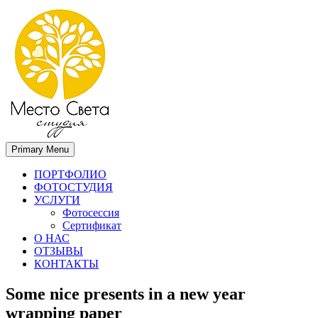
Primary Menu
Место света. Свадебный фотограф в Орле Апальков Вячеслав
Свадебный фотограф в Орле
ПОРТФОЛИО
ФОТОСТУДИЯ
УСЛУГИ
Фотосессия
Сертификат
О НАС
ОТЗЫВЫ
КОНТАКТЫ
Some nice presents in a new year
wrapping paper