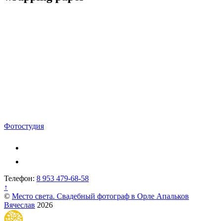
Навигация
Фотостудия
по
записям
Телефон:
8 953 479-68-58
↑
©
Место света. Свадебный фотограф в Орле Апальков
Вячеслав
2026