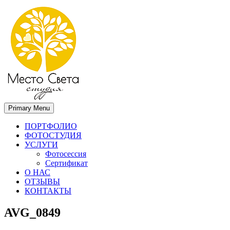
Primary Menu
Место света. Свадебный фотограф в Орле Апальков Вячеслав
Свадебный фотограф в Орле
ПОРТФОЛИО
ФОТОСТУДИЯ
УСЛУГИ
Фотосессия
Сертификат
О НАС
ОТЗЫВЫ
КОНТАКТЫ
AVG_0849