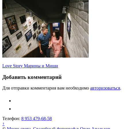
Навигация
Love Story Марины и Миши
по
Добавить комментарий
записям
Для отправки комментария вам необходимо
авторизоваться
.
Телефон:
8 953 479-68-58
↑
©
Место света. Свадебный фотограф в Орле Апальков