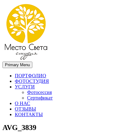
Primary Menu
Место света. Свадебный фотограф в Орле Апальков Вячеслав
Свадебный фотограф в Орле
ПОРТФОЛИО
ФОТОСТУДИЯ
УСЛУГИ
Фотосессия
Сертификат
О НАС
ОТЗЫВЫ
КОНТАКТЫ
AVG_3839