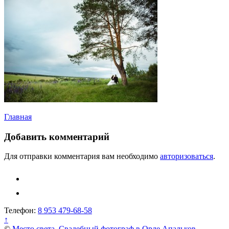
Навигация
Главная
по
Добавить комментарий
записям
Для отправки комментария вам необходимо
авторизоваться
.
Телефон:
8 953 479-68-58
↑
©
Место света. Свадебный фотограф в Орле Апальков