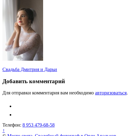
Навигация
Свадьба Дмитрия и Дарьи
по
Добавить комментарий
записям
Для отправки комментария вам необходимо
авторизоваться
.
Телефон:
8 953 479-68-58
↑
©
Место света. Свадебный фотограф в Орле Апальков