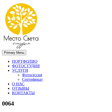
Primary Menu
Место света. Свадебный фотограф в Орле Апальков Вячеслав
Свадебный фотограф в Орле
ПОРТФОЛИО
ФОТОСТУДИЯ
УСЛУГИ
Фотосессия
Сертификат
О НАС
ОТЗЫВЫ
КОНТАКТЫ
0064