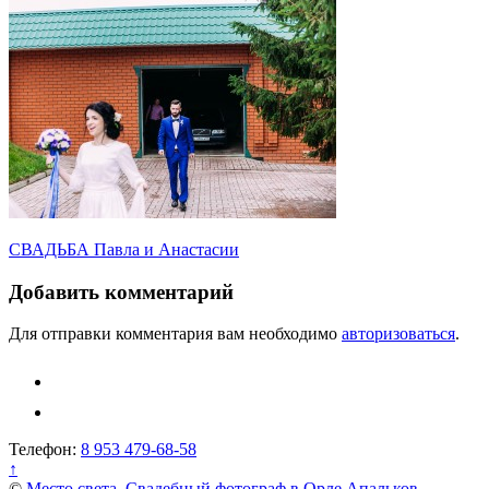
Навигация
СВАДЬБА Павла и Анастасии
по
Добавить комментарий
записям
Для отправки комментария вам необходимо
авторизоваться
.
Телефон:
8 953 479-68-58
↑
©
Место света. Свадебный фотограф в Орле Апальков