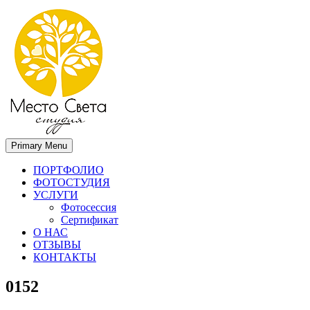
Primary Menu
Место света. Свадебный фотограф в Орле Апальков Вячеслав
Свадебный фотограф в Орле
ПОРТФОЛИО
ФОТОСТУДИЯ
УСЛУГИ
Фотосессия
Сертификат
О НАС
ОТЗЫВЫ
КОНТАКТЫ
0152