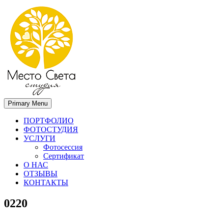
Primary Menu
Место света. Свадебный фотограф в Орле Апальков Вячеслав
Свадебный фотограф в Орле
ПОРТФОЛИО
ФОТОСТУДИЯ
УСЛУГИ
Фотосессия
Сертификат
О НАС
ОТЗЫВЫ
КОНТАКТЫ
0220