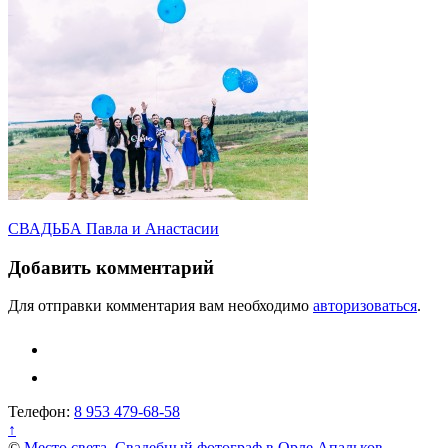
Навигация
СВАДЬБА Павла и Анастасии
по
Добавить комментарий
записям
Для отправки комментария вам необходимо
авторизоваться
.
Телефон:
8 953 479-68-58
↑
©
Место света. Свадебный фотограф в Орле Апальков