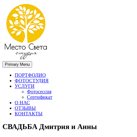
Primary Menu
Место света. Свадебный фотограф в Орле Апальков Вячеслав
Свадебный фотограф в Орле
ПОРТФОЛИО
ФОТОСТУДИЯ
УСЛУГИ
Фотосессия
Сертификат
О НАС
ОТЗЫВЫ
КОНТАКТЫ
СВАДЬБА Дмитрия и Анны