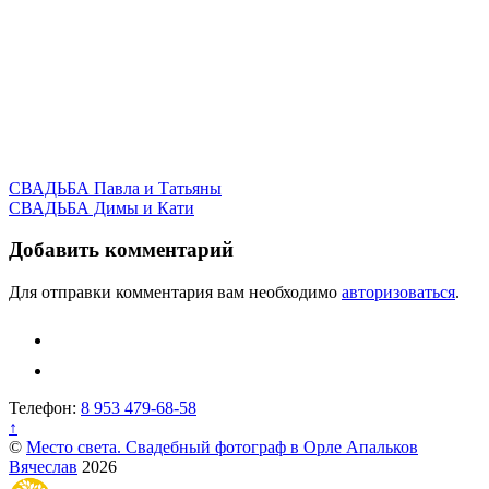
Навигация
СВАДЬБА Павла и Татьяны
СВАДЬБА Димы и Кати
по
записям
Добавить комментарий
Для отправки комментария вам необходимо
авторизоваться
.
Телефон:
8 953 479-68-58
↑
©
Место света. Свадебный фотограф в Орле Апальков
Вячеслав
2026