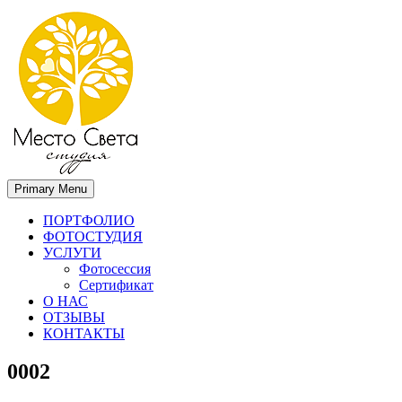
Primary Menu
Место света. Свадебный фотограф в Орле Апальков Вячеслав
Свадебный фотограф в Орле
ПОРТФОЛИО
ФОТОСТУДИЯ
УСЛУГИ
Фотосессия
Сертификат
О НАС
ОТЗЫВЫ
КОНТАКТЫ
0002