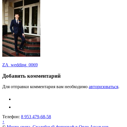
Навигация
ZA_wedding_0069
по
Добавить комментарий
записям
Для отправки комментария вам необходимо
авторизоваться
.
Телефон:
8 953 479-68-58
↑
©
Место света. Свадебный фотограф в Орле Апальков