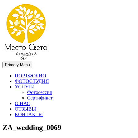
Primary Menu
Место света. Свадебный фотограф в Орле Апальков Вячеслав
Свадебный фотограф в Орле
ПОРТФОЛИО
ФОТОСТУДИЯ
УСЛУГИ
Фотосессия
Сертификат
О НАС
ОТЗЫВЫ
КОНТАКТЫ
ZA_wedding_0069